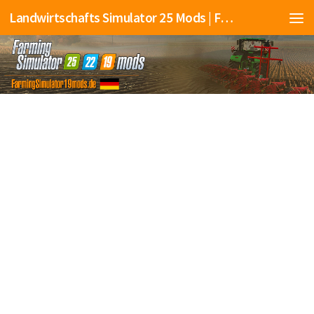
Landwirtschafts Simulator 25 Mods | Farming Simulator 25 Mods | FS25 Mods