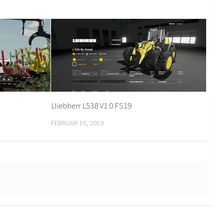
Lliebherr L538 V1.0 FS19
FEBRUAR 10, 2019