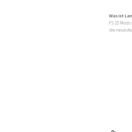
Was ist La
FS 25 Mods s
die neueste