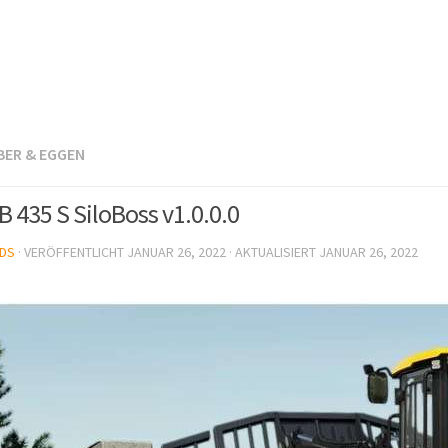
BER & EGGEN
B 435 S SiloBoss v1.0.0.0
DS
· VERÖFFENTLICHT
JANUAR 26, 2022
· AKTUALISIERT
JANUAR 26, 2022