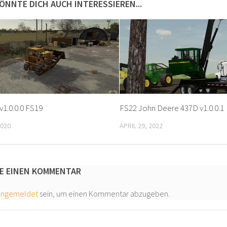
ÖNNTE DICH AUCH INTERESSIEREN...
v1.0.0.0 FS19
FS22 John Deere 437D v1.0.0.1
2020
APRIL 29, 2022
E EINEN KOMMENTAR
angemeldet
sein, um einen Kommentar abzugeben.