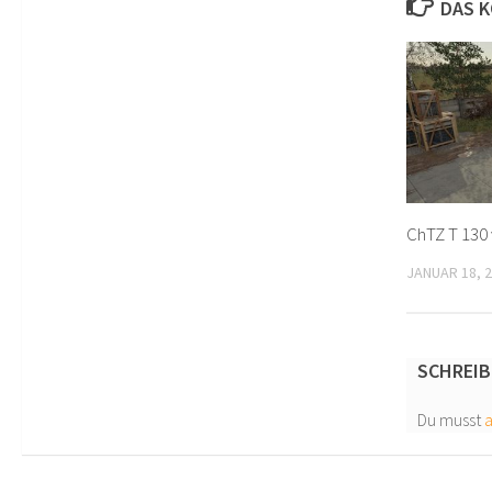
DAS K
ChTZ T 130 
JANUAR 18, 
SCHREIB
Du musst