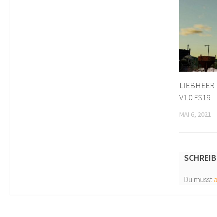
LIEBHEER 
V1.0 FS19
MAI 6, 2021
SCHREIB
Du musst