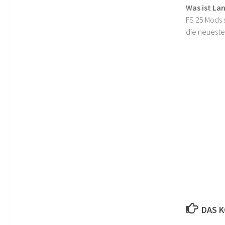
Was ist La
FS 25 Mods s
die neueste
DAS K