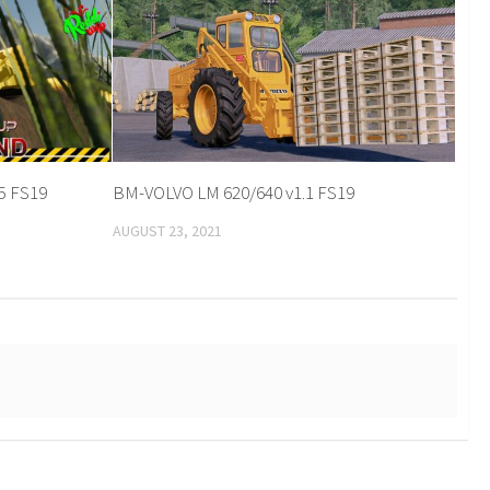
5 FS19
BM-VOLVO LM 620/640 v1.1 FS19
AUGUST 23, 2021