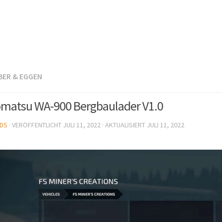
BER & EGGEN
matsu WA-900 Bergbaulader V1.0
DS
· VERÖFFENTLICHT
JULI 11, 2022
· AKTUALISIERT
JULI 11, 2022