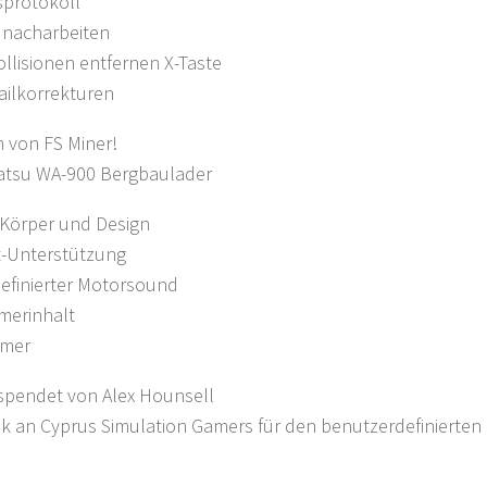
protokoll
 nacharbeiten
llisionen entfernen X-Taste
ailkorrekturen
 von FS Miner!
tsu WA-900 Bergbaulader
 Körper und Design
-Unterstützung
efinierter Motorsound
imerinhalt
imer
spendet von Alex Hounsell
nk an Cyprus Simulation Gamers für den benutzerdefinierte