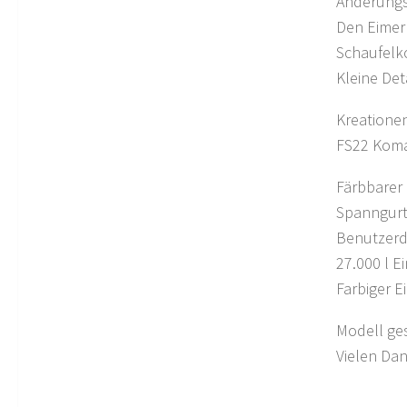
Änderungs
Den Eimer
Schaufelko
Kleine Det
Kreationen
FS22 Koma
Färbbarer
Spanngurt
Benutzerd
27.000 l E
Farbiger E
Modell ge
Vielen Da