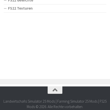
FS22 Gewichte
FS22 Texturen
Landwirtschafts Simulator 25 Mods | Farming Simulator 25 Mods | FS25
Mods © 2026. Alle Rechte vorbehalten.