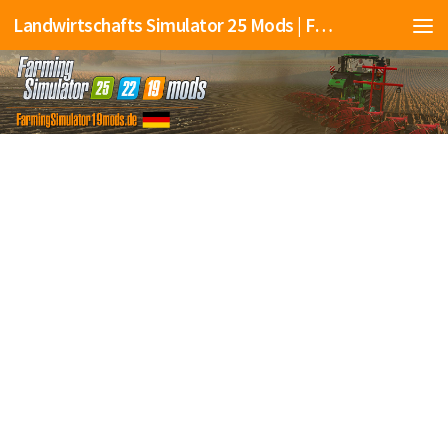
Landwirtschafts Simulator 25 Mods | Farming Simulator 25 Mods | FS25 Mods