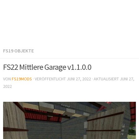
FS19 OBJEKTE
FS22 Mittlere Garage v1.1.0.0
VON
FS19MODS
· VERÖFFENTLICHT
JUNI 27, 2022
· AKTUALISIERT
JUNI 27,
2022