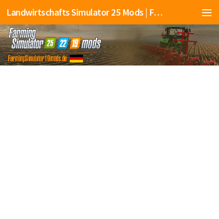
Landwirtschafts Simulator 25 Mods | Farming Simulator 25 Mods | FS25 Mods