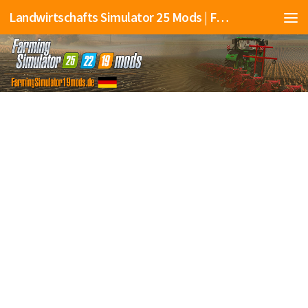
Landwirtschafts Simulator 25 Mods | Farming Simulator 25 Mods | FS25 Mods