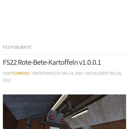
FS19 OBJEKTE
FS22 Rote-Bete-Kartoffeln v1.0.0.1
VON
FS19MODS
· VERÖFFENTLICHT
MAI 24, 2022
· AKTUALISIERT
MAI 24,
2022