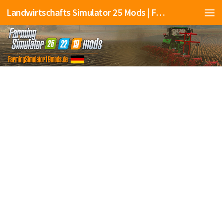
Landwirtschafts Simulator 25 Mods | Farming Simulator 25 Mods | FS25 Mods