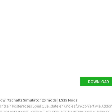
DOWNLOAD
ndwirtschafts Simulator 25 mods | LS25 Mods
ind ein kostenloses Spiel Quelldateien und es funktioniert wie Addons
n und getesteten Farming Simulator 2025 Mods anbieten zu können.