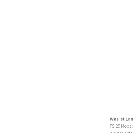
Was ist La
FS 25 Mods s
die neueste