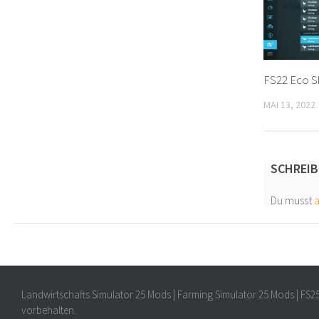
FS22 Eco S
MAI 13, 2022
SCHREIB
Du musst
Landwirtschafts Simulator 25 Mods | Farming Simulator 25 Mods | FS2
vorbehalten.