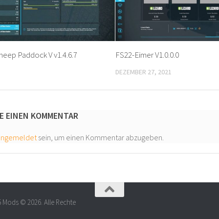
heep Paddock V v1.4.6.7
FS22-Eimer V1.0.0.0
DEZEMBER 27, 2021
E EINEN KOMMENTAR
angemeldet
sein, um einen Kommentar abzugeben.
5 Mods © 2026. Alle Rechte