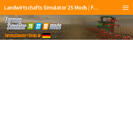
Landwirtschafts Simulator 25 Mods | Farming Simulator 25 Mods | FS25 Mods