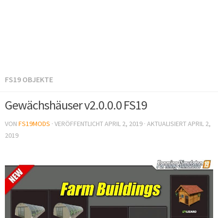
FS19 OBJEKTE
Gewächshäuser v2.0.0.0 FS19
VON
FS19MODS
· VERÖFFENTLICHT
APRIL 2, 2019
· AKTUALISIERT
APRIL 2,
2019