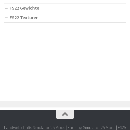
FS22 Gewichte
FS22 Texturen
Landwirtschafts Simulator 25 Mods | Farming Simulator 25 Mods | FS25