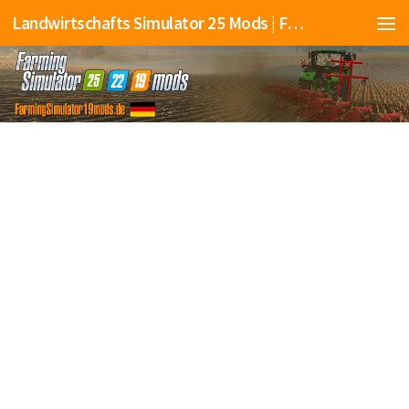
Landwirtschafts Simulator 25 Mods | Farming Simulator 25 Mods | FS25 Mods