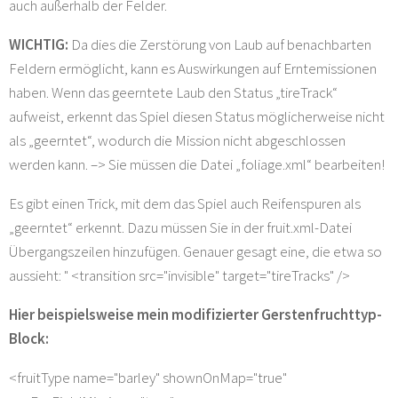
auch außerhalb der Felder.
WICHTIG:
Da dies die Zerstörung von Laub auf benachbarten
Feldern ermöglicht, kann es Auswirkungen auf Erntemissionen
haben. Wenn das geerntete Laub den Status „tireTrack“
aufweist, erkennt das Spiel diesen Status möglicherweise nicht
als „geerntet“, wodurch die Mission nicht abgeschlossen
werden kann. –> Sie müssen die Datei „foliage.xml“ bearbeiten!
Es gibt einen Trick, mit dem das Spiel auch Reifenspuren als
„geerntet“ erkennt. Dazu müssen Sie in der fruit.xml-Datei
Übergangszeilen hinzufügen. Genauer gesagt eine, die etwa so
aussieht: " <transition src="invisible" target="tireTracks" />
Hier beispielsweise mein modifizierter Gerstenfruchttyp-
Block:
<fruitType name="barley" shownOnMap="true"