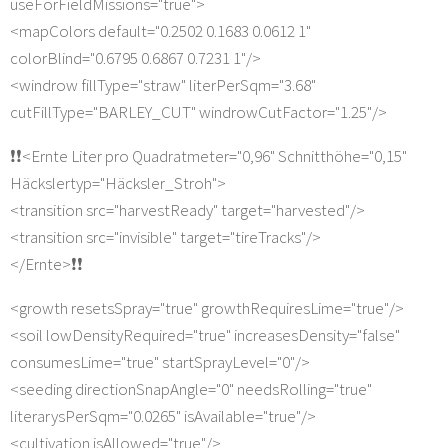
useForFieldMissions="true">
<mapColors default="0.2502 0.1683 0.0612 1"
colorBlind="0.6795 0.6867 0.7231 1"/>
<windrow fillType="straw" literPerSqm="3.68"
cutFillType="BARLEY_CUT" windrowCutFactor="1.25"/>
❗️❗️<Ernte Liter pro Quadratmeter="0,96" Schnitthöhe="0,15"
Häckslertyp="Häcksler_Stroh">
<transition src="harvestReady" target="harvested"/>
<transition src="invisible" target="tireTracks"/>
</Ernte>❗️❗️
<growth resetsSpray="true" growthRequiresLime="true"/>
<soil lowDensityRequired="true" increasesDensity="false"
consumesLime="true" startSprayLevel="0"/>
<seeding directionSnapAngle="0" needsRolling="true"
literarysPerSqm="0.0265" isAvailable="true"/>
<cultivation isAllowed="true"/>