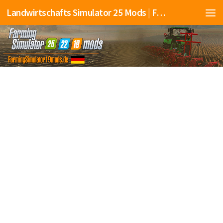
Landwirtschafts Simulator 25 Mods | Farming Simulator 25 Mods | FS25 Mods