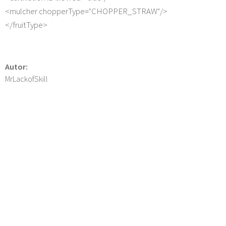
<mulcher chopperType="CHOPPER_STRAW"/>
</fruitType>
Autor:
MrLackofSkill