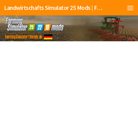
Landwirtschafts Simulator 25 Mods | Farming Simulator 25 Mods | FS25 Mods