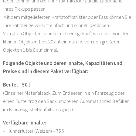
laden können und die in Ihr Tuk-Tuk oder auf die Ladefläche
Ihres Pickups passen.
Mit dem mitgelieferten Kraftstoffkanister oder Fass können Sie
Ihre Fahrzeuge vor Ort einfach und schnell betanken.
Von allen Objekten können mehrere gekauft werden – von den
kleinen Objekten 1 bis 20 auf einmal und von den größeren
Objekten 1 bis 8 auf einmal.
Folgende Objekte und deren Inhalte, Kapazitäten und
Preise sind in diesem Paket verfügbar:
Beutel – 50 l
(Einzelner Materialsack. Zum Entleeren in ein Fahrzeug oder
einen Futtertrog den Sack umdrehen. Automatisches Befüllen
im Fahrzeug ist ebenfalls möglich.)
Verfügbare Inhalte:
– Hühnerfutter (Weizen) – 75 $