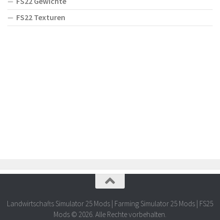
FS22 Gewichte
FS22 Texturen
Landwirtschafts Simulator 25 Mods | Farming Simulator 25 Mods | FS25
Mods © 2026. Alle Rechte vorbehalten.