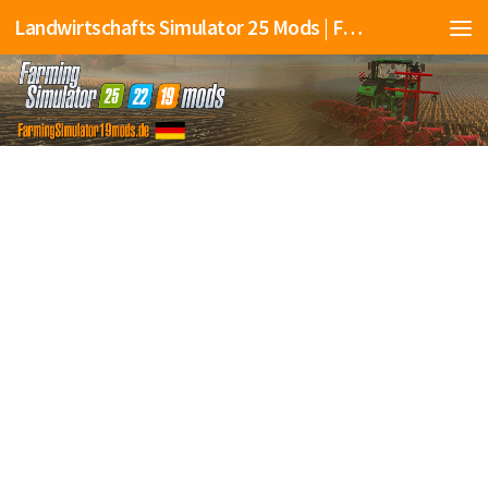
Landwirtschafts Simulator 25 Mods | Farming Simulator 25 Mods | FS25 Mods