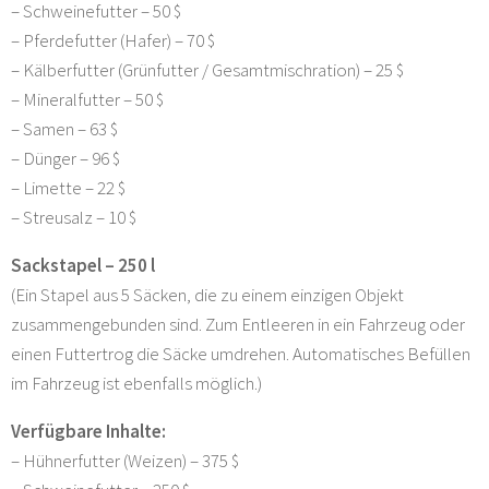
– Schweinefutter – 50 $
– Pferdefutter (Hafer) – 70 $
– Kälberfutter (Grünfutter / Gesamtmischration) – 25 $
– Mineralfutter – 50 $
– Samen – 63 $
– Dünger – 96 $
– Limette – 22 $
– Streusalz – 10 $
Sackstapel – 250 l
(Ein Stapel aus 5 Säcken, die zu einem einzigen Objekt
zusammengebunden sind. Zum Entleeren in ein Fahrzeug oder
einen Futtertrog die Säcke umdrehen. Automatisches Befüllen
im Fahrzeug ist ebenfalls möglich.)
Verfügbare Inhalte:
– Hühnerfutter (Weizen) – 375 $