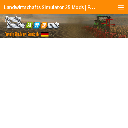
Landwirtschafts Simulator 25 Mods | Farming Simulator 25 Mods | FS25 Mods