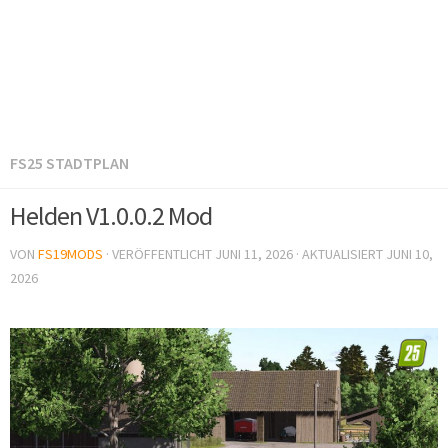
FS25 STADTPLAN
Helden V1.0.0.2 Mod
VON
FS19MODS
· VERÖFFENTLICHT
JUNI 11, 2026
· AKTUALISIERT
JUNI 10,
2026