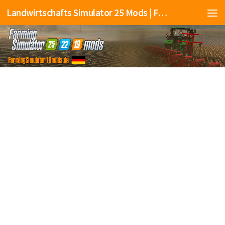
Landwirtschafts Simulator 25 Mods | Farming Simulator 25 Mods | FS25 Mods