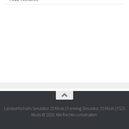
Landwirtschafts Simulator 25 Mods | Farming Simulator 25 Mods | FS25
Mods © 2026. Alle Rechte vorbehalten.