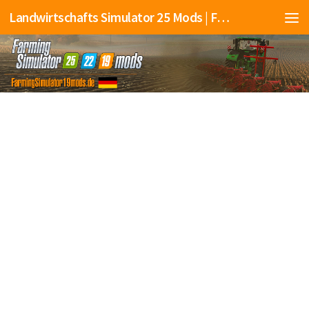
Landwirtschafts Simulator 25 Mods | Farming Simulator 25 Mods | FS25 Mods