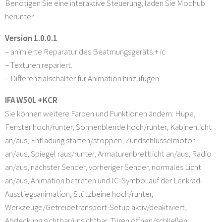
Benötigen Sie eine interaktive Steuerung, laden Sie Modhub
herunter.
Version 1.0.0.1
– animierte Reparatur des Beatmungsgeräts.+ ic
– Texturen repariert.
– Differenzialschalter für Animation hinzufügen.
IFA W50L +KCR
Sie können weitere Farben und Funktionen ändern: Hupe,
Fenster hoch/runter, Sonnenblende hoch/runter, Kabinenlicht
an/aus, Entladung starten/stoppen, Zündschlüsselmotor
an/aus, Spiegel raus/runter, Armaturenbrettlicht an/aus, Radio
an/aus, nächster Sender, vorheriger Sender, normales Licht
an/aus, Animation betreten und IC-Symbol auf der Lenkrad-
Ausstiegsanimation, Stützbeine hoch/runter,
Werkzeuge/Getreidetransport-Setup aktiv/deaktiviert,
Abdeckung sichtbar/unsichtbar, Türen öffnen/schließen,