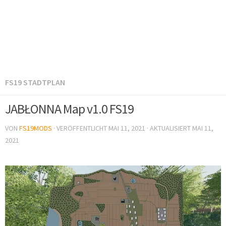
FS19 STADTPLAN
JABŁONNA Map v1.0 FS19
VON
FS19MODS
· VERÖFFENTLICHT
MAI 11, 2021
· AKTUALISIERT
MAI 11,
2021