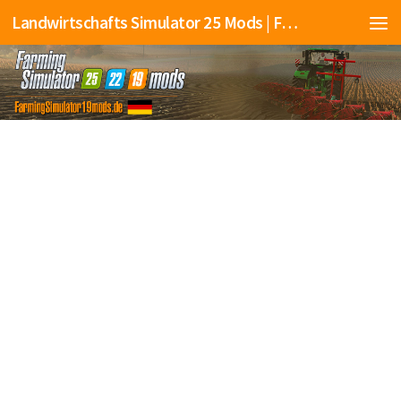
Landwirtschafts Simulator 25 Mods | Farming Simulator 25 Mods | FS25 Mods