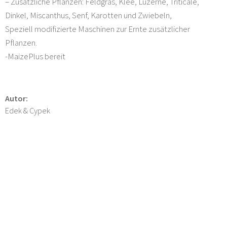
– Zusätzliche Pflanzen: Feldgras, Klee, Luzerne, Triticale,
Dinkel, Miscanthus, Senf, Karotten und Zwiebeln,
Speziell modifizierte Maschinen zur Ernte zusätzlicher
Pflanzen.
-MaizePlus bereit
Autor:
Edek & Cypek