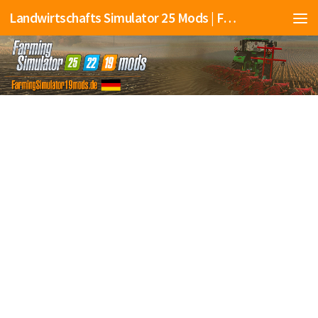
Landwirtschafts Simulator 25 Mods | Farming Simulator 25 Mods | FS25 Mods