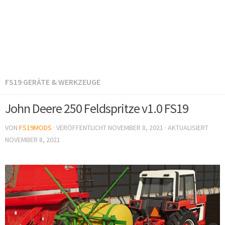
FS19 GERÄTE & WERKZEUGE
John Deere 250 Feldspritze v1.0 FS19
VON
FS19MODS
· VERÖFFENTLICHT
NOVEMBER 8, 2021
· AKTUALISIERT
NOVEMBER 8, 2021