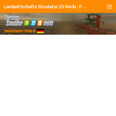
Landwirtschafts Simulator 25 Mods | Farming Simulator 25 Mods | FS25 Mods