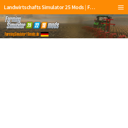
Landwirtschafts Simulator 25 Mods | Farming Simulator 25 Mods | FS25 Mods