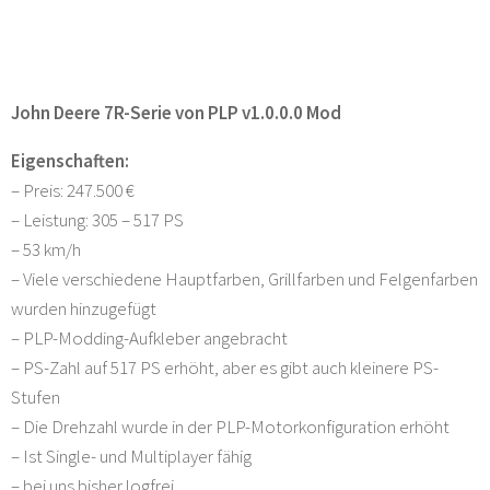
John Deere 7R-Serie von PLP v1.0.0.0 Mod
Eigenschaften:
– Preis: 247.500 €
– Leistung: 305 – 517 PS
– 53 km/h
– Viele verschiedene Hauptfarben, Grillfarben und Felgenfarben
wurden hinzugefügt
– PLP-Modding-Aufkleber angebracht
– PS-Zahl auf 517 PS erhöht, aber es gibt auch kleinere PS-
Stufen
– Die Drehzahl wurde in der PLP-Motorkonfiguration erhöht
– Ist Single- und Multiplayer fähig
– bei uns bisher logfrei