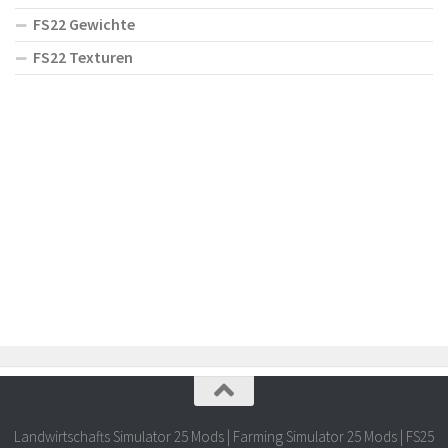
FS22 Gewichte
FS22 Texturen
Landwirtschafts Simulator 25 Mods | Farming Simulator 25 Mods | FS25