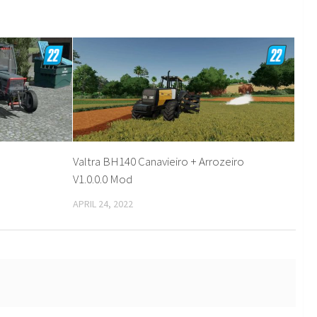
Valtra BH140 Canavieiro + Arrozeiro
V1.0.0.0 Mod
APRIL 24, 2022