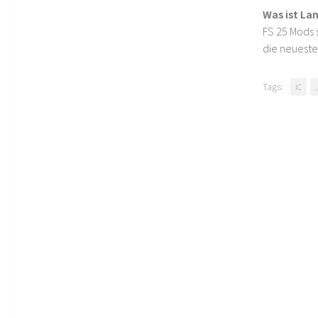
Was ist La
FS 25 Mods s
die neueste
Tags:
IC