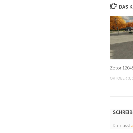
DAS K
Zetor 12045
OKTOBER 3, 
SCHREIB
Du musst