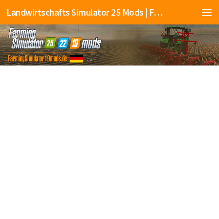
Landwirtschafts Simulator 25 Mods | Farming Simulator 25 Mods | FS25 Mods