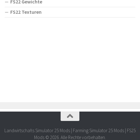
FS22 Gewichte
FS22 Texturen
Landwirtschafts Simulator 25 Mods | Farming Simulator 25 Mods | FS25
Mods © 2026. Alle Rechte vorbehalten.