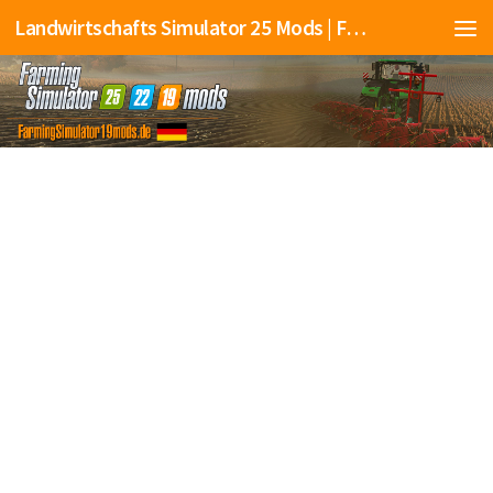
Landwirtschafts Simulator 25 Mods | Farming Simulator 25 Mods | FS25 Mods