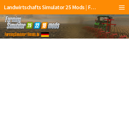
Landwirtschafts Simulator 25 Mods | Farming Simulator 25 Mods | FS25 Mods