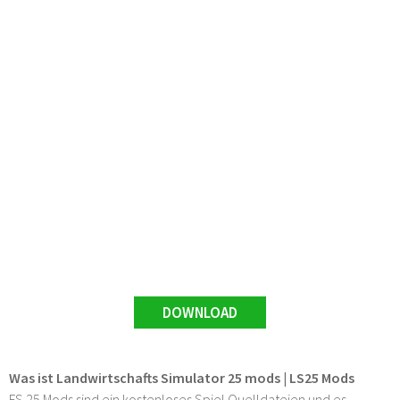
DOWNLOAD
Was ist Landwirtschafts Simulator 25 mods | LS25 Mods
FS 25 Mods sind ein kostenloses Spiel Quelldateien und es