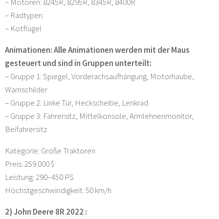
– Motoren: 8245R, 8295R, 8345R, 8400R
– Radtypen
– Kotflügel
Animationen: Alle Animationen werden mit der Maus
gesteuert und sind in Gruppen unterteilt:
– Gruppe 1: Spiegel, Vorderachsaufhängung, Motorhaube,
Warnschilder
– Gruppe 2: Linke Tür, Heckscheibe, Lenkrad
– Gruppe 3: Fahrersitz, Mittelkonsole, Armlehnenmonitor,
Beifahrersitz
Kategorie: Große Traktoren
Preis: 259.000 $
Leistung: 290–450 PS
Höchstgeschwindigkeit: 50 km/h
2) John Deere 8R 2022 :