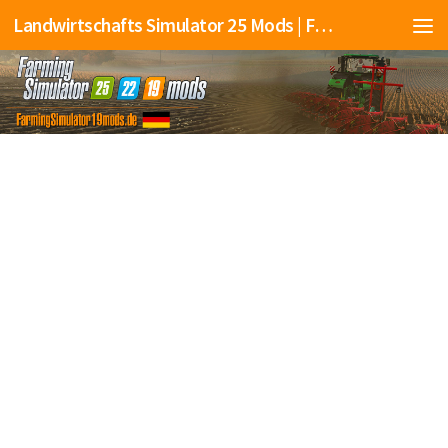
Landwirtschafts Simulator 25 Mods | Farming Simulator 25 Mods | FS25 Mods