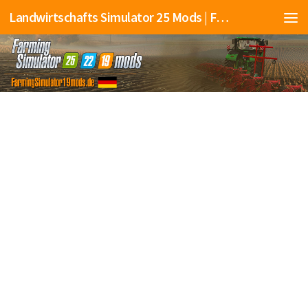
Landwirtschafts Simulator 25 Mods | Farming Simulator 25 Mods | FS25 Mods