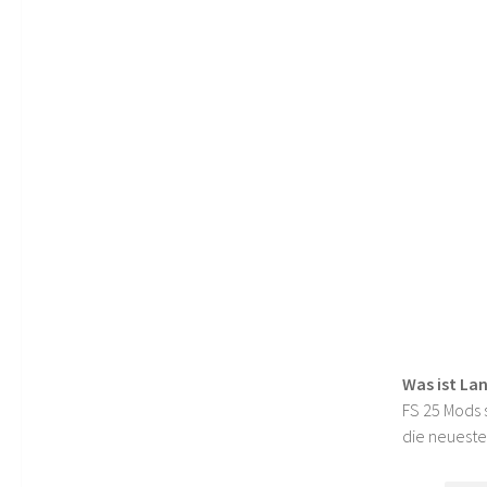
Was ist La
FS 25 Mods s
die neueste