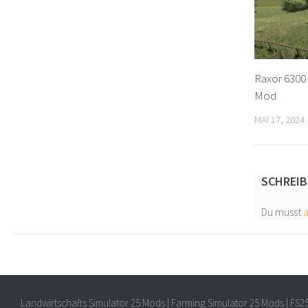
Raxor 6300 
Mod
MAI 17, 2024
SCHREIB
Du musst
Landwirtschafts Simulator 25 Mods | Farming Simulator 25 Mods | FS2