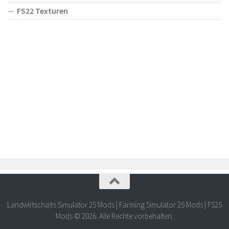
FS22 Texturen
Landwirtschafts Simulator 25 Mods | Farming Simulator 25 Mods | FS25
Mods © 2026. Alle Rechte vorbehalten.