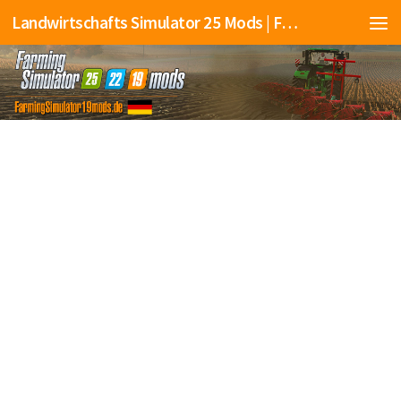
Landwirtschafts Simulator 25 Mods | Farming Simulator 25 Mods | FS25 Mods