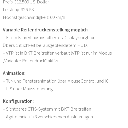
Preis: 312.500 US-Dollar
Leistung: 326 PS
Höchstgeschwindigkeit: 60 km/h
Variable Reifendruckeinstellung möglich
– Ein im Fahrerhaus installiertes Display sorgt für
Übersichtlichkeit bei ausgeblendetem HUD.
– VTP ist in BKT Breitreifen verbaut (VTP ist nur im Modus
„Variabler Reifendruck“ aktiv)
Animation:
– Tür- und Fensteranimation über MouseControl und IC
– ILS über Maussteuerung
Konfiguration:
– Sichtbares CTIS-System mit BKT Breitreifen
– Agritechnica in 3 verschiedenen Ausführungen