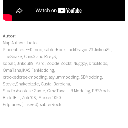
Autor:
Map Author: Juotca
Placeables: FED mod, sablerRock, lackDragon23 Jinkou89,
TheSnake, ChrisS and RileyS,
kobalt, Jinkou89, Maro, ZoddelZockt, Nuggzy, DraxMods,
OmaTana,IKAS FanModding,
crookedcreekmodding, asylummodding, SBModding,
Stevie,Snakebizzle, Gusta, Barbicha,
Studio Ascolese Game, OmaTana,LJR Modding, PBSMods,
BulletBill, Zoli708,. Maxxer1050
Fillplanes (Linseed): sablerRock