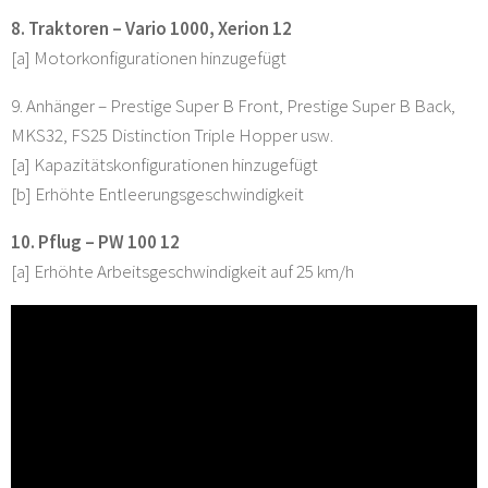
8. Traktoren – Vario 1000, Xerion 12
[a] Motorkonfigurationen hinzugefügt
9. Anhänger – Prestige Super B Front, Prestige Super B Back,
MKS32, FS25 Distinction Triple Hopper usw.
[a] Kapazitätskonfigurationen hinzugefügt
[b] Erhöhte Entleerungsgeschwindigkeit
10. Pflug – PW 100 12
[a] Erhöhte Arbeitsgeschwindigkeit auf 25 km/h