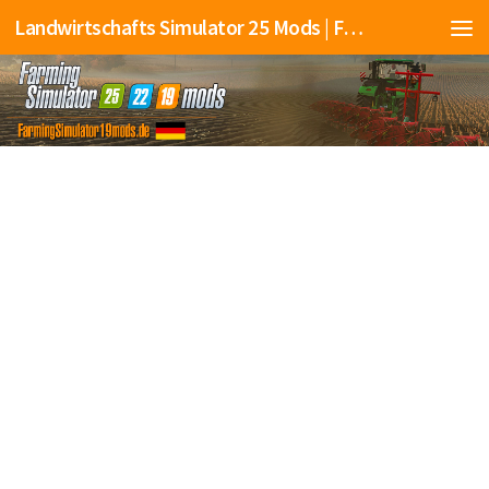
Landwirtschafts Simulator 25 Mods | Farming Simulator 25 Mods | FS25 Mods