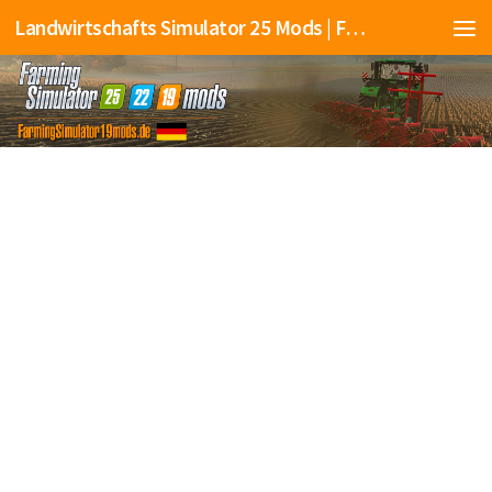
Landwirtschafts Simulator 25 Mods | Farming Simulator 25 Mods | FS25 Mods