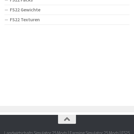
FS22 Gewichte
FS22 Texturen
Landwirtschafts Simulator 25 Mods | Farming Simulator 25 Mods | FS25