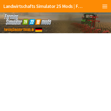
Landwirtschafts Simulator 25 Mods | Farming Simulator 25 Mods | FS25 Mods