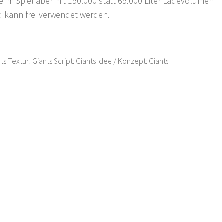
ie im Spiel aber mit 150.000 statt 65.000 Liter Ladevolumen
d kann frei verwendet werden.
ts Textur: Giants Script: Giants Idee / Konzept: Giants