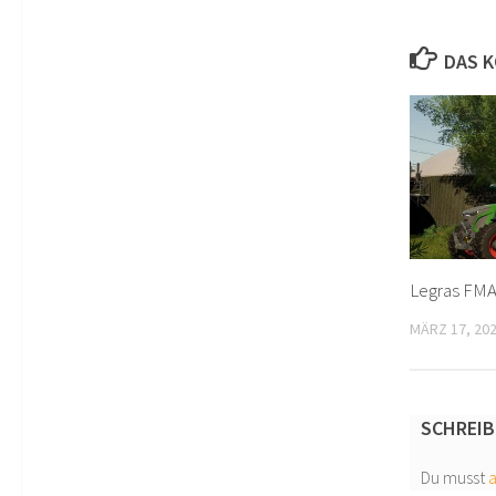
DAS K
Legras FMA
MÄRZ 17, 20
SCHREIB
Du musst