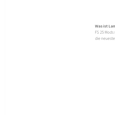
Was ist La
FS 25 Mods s
die neueste