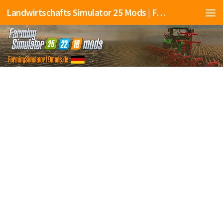
Landwirtschafts Simulator 25 Mods | Farming Simulator 25 Mods | FS25 Mods