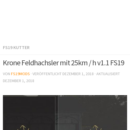
FS19 KUTTER
Krone Feldhachsler mit 25km / h v1.1 FS19
VON
FS19MODS
· VERÖFFENTLICHT
DEZEMBER 1, 2018
· AKTUALISIERT
DEZEMBER 1, 2018