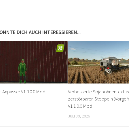
ÖNNTE DICH AUCH INTERESSIEREN...
r-Anpasser V1.0.0.0 Mod
Verbesserte Sojabohnentextur
zerstörbaren Stoppeln (Vorgefe
V1.1.0.0 Mod
JULI 30, 2026