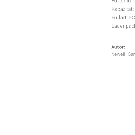
Futter für
Kapazität:
Füllart: 
Ladenpac
Autor:
Newell_Ga