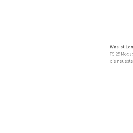
Was ist La
FS 25 Mods s
die neueste