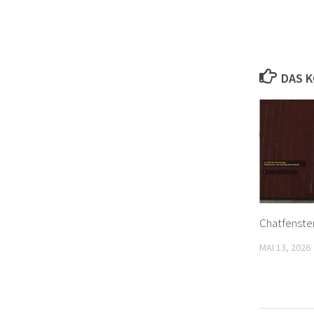
DAS K
Chatfenste
MAI 13, 2026