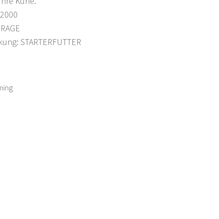
 Ihre Kühe.
 2000
FORAGE
kung: STARTERFUTTER
ming