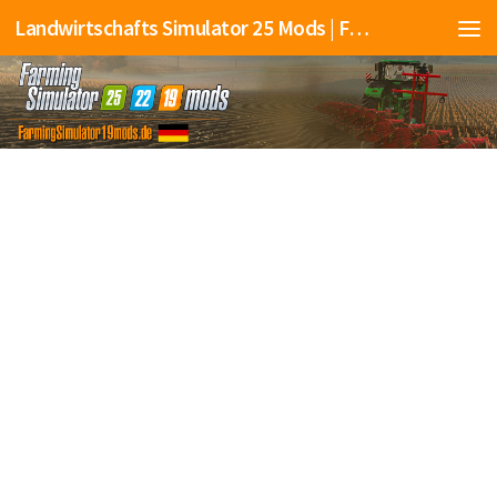
Landwirtschafts Simulator 25 Mods | Farming Simulator 25 Mods | FS25 Mods