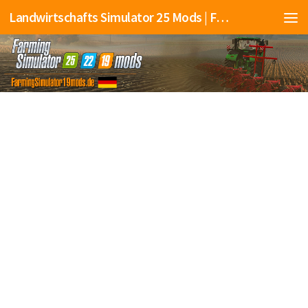
Landwirtschafts Simulator 25 Mods | Farming Simulator 25 Mods | FS25 Mods