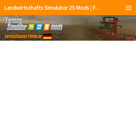
Landwirtschafts Simulator 25 Mods | Farming Simulator 25 Mods | FS25 Mods