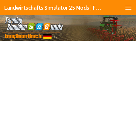
Landwirtschafts Simulator 25 Mods | Farming Simulator 25 Mods | FS25 Mods