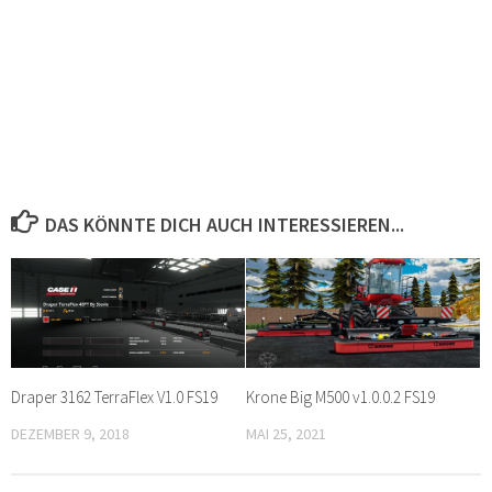
DAS KÖNNTE DICH AUCH INTERESSIEREN...
Draper 3162 TerraFlex V1.0 FS19
Krone Big M500 v1.0.0.2 FS19
DEZEMBER 9, 2018
MAI 25, 2021