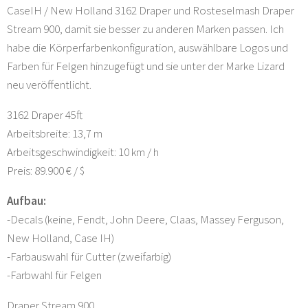
CaseIH / New Holland 3162 Draper und Rosteselmash Draper
Stream 900, damit sie besser zu anderen Marken passen. Ich
habe die Körperfarbenkonfiguration, auswählbare Logos und
Farben für Felgen hinzugefügt und sie unter der Marke Lizard
neu veröffentlicht.
3162 Draper 45ft
Arbeitsbreite: 13,7 m
Arbeitsgeschwindigkeit: 10 km / h
Preis: 89.900 € / $
Aufbau:
-Decals (keine, Fendt, John Deere, Claas, Massey Ferguson,
New Holland, Case IH)
-Farbauswahl für Cutter (zweifarbig)
-Farbwahl für Felgen
Draper Stream 900