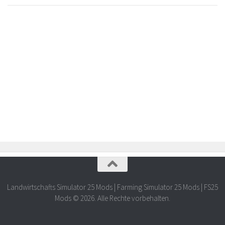
Landwirtschafts Simulator 25 Mods | Farming Simulator 25 Mods | FS25
Mods © 2026. Alle Rechte vorbehalten.