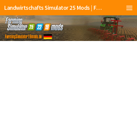
Landwirtschafts Simulator 25 Mods | Farming Simulator 25 Mods | FS25 Mods