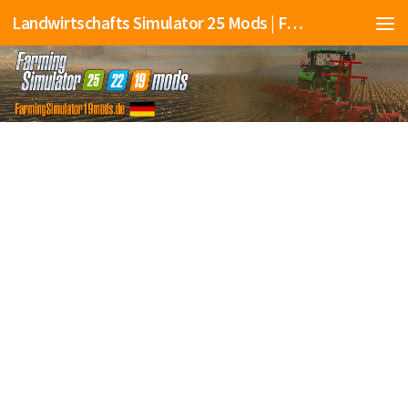
Landwirtschafts Simulator 25 Mods | Farming Simulator 25 Mods | FS25 Mods