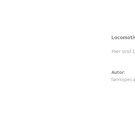
Locomotiv
Hier sind 
Autor:
farmlopes a