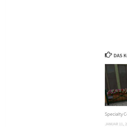
DAS K
Specialty C
JANUAR 11, 