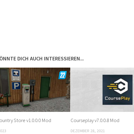
ÖNNTE DICH AUCH INTERESSIEREN...
ountry Store v1.0.0.0 Mod
Courseplay v7.0.0.8 Mod
2023
DEZEMBER 28, 2021