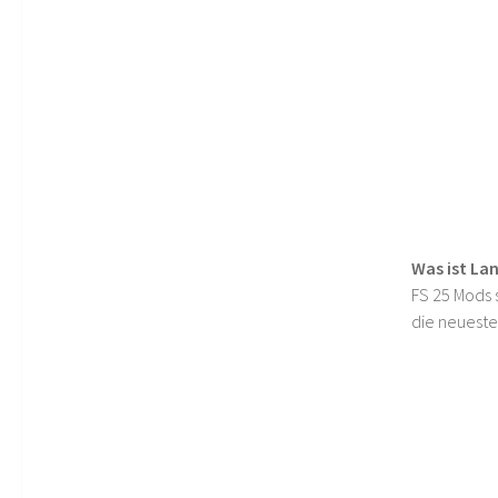
Was ist La
FS 25 Mods s
die neueste