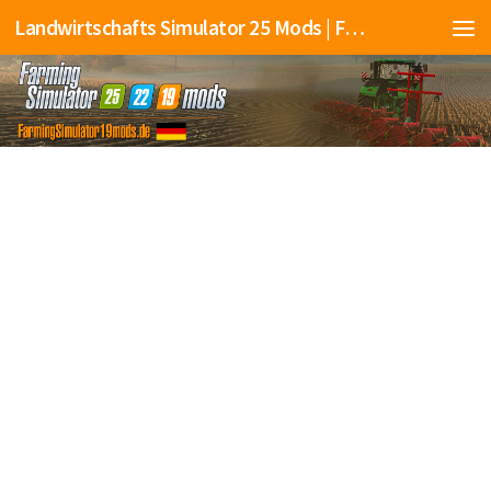
Landwirtschafts Simulator 25 Mods | Farming Simulator 25 Mods | FS25 Mods