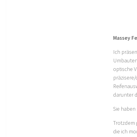
Massey Fe
Ich präsen
Umbauten a
optische 
präzisere/
Reifenausw
darunter d
Sie haben 
Trotzdem g
die ich mo