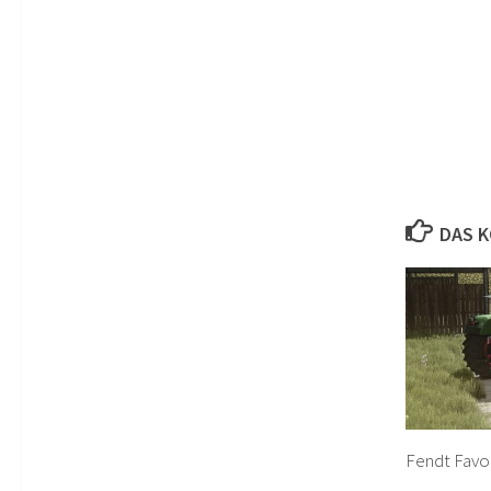
DAS K
Fendt Favor