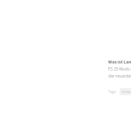
Was ist La
FS 25 Mods s
die neueste
Tags:
Die Re