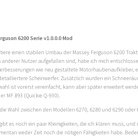
rguson 6200 Serie v1.0.0.0 Mod
tiere einen stabilen Umbau der Massey Ferguson 6200 Trakto
nderer Nutzer aufgefallen sind, habe ich mich entschlosse
Verbesserungen wie neu gestaltete Motorhaubenaufkleber, ei
detailliertere Scheinwerfer. Zusätzlich wurden ein Schneerä
ahl ist vorerst vereinfacht, kann aber später erweitert werd
er MF 893 (Quickie Q-930).
die Wahl zwischen den Modellen 6270, 6280 und 6290 oder 6
ibt es noch ein paar Kleinigkeiten, die ich klären muss, und 
mentan weder Zeit noch die nötigen Fähigkeiten habe. Bedenkt