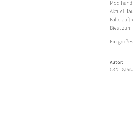
Mod handel
Aktuell lä
Fälle auft
Biest zum
Ein großes
Autor:
C375 Dylan