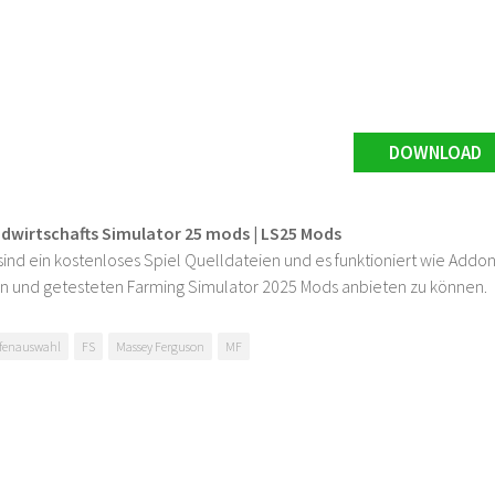
DOWNLOAD
ndwirtschafts Simulator 25 mods | LS25 Mods
ind ein kostenloses Spiel Quelldateien und es funktioniert wie Addons
n und getesteten Farming Simulator 2025 Mods anbieten zu können.
ifenauswahl
FS
Massey Ferguson
MF