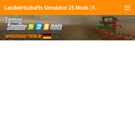
Landwirtschafts Simulator 25 Mods | Farming Simulator 25 Mods | FS25 Mods