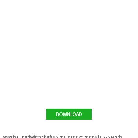
DOWNLOAD
Was ist Landwirtschafts Simulator 25 mods | LS25 Mods