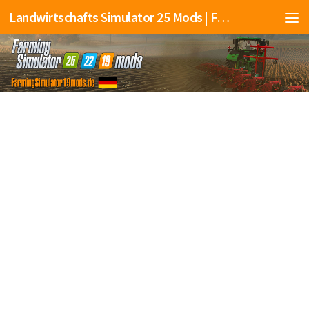
Landwirtschafts Simulator 25 Mods | Farming Simulator 25 Mods | FS25 Mods