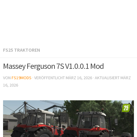
FS25 TRAKTOREN
Massey Ferguson 7S V1.0.0.1 Mod
VON
FS19MODS
· VERÖFFENTLICHT
MÄRZ 16, 2026
· AKTUALISIERT
MÄRZ
16, 2026