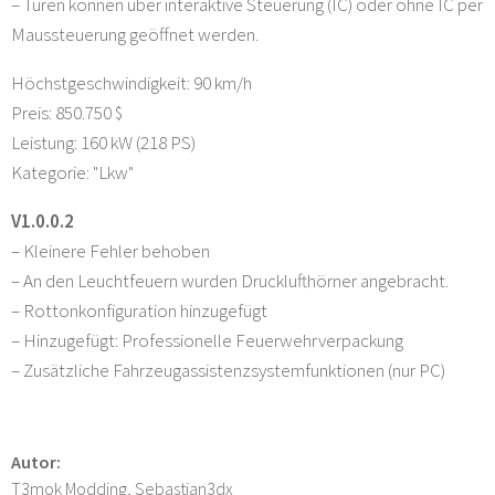
– Türen können über interaktive Steuerung (IC) oder ohne IC per
Maussteuerung geöffnet werden.
Höchstgeschwindigkeit: 90 km/h
Preis: 850.750 $
Leistung: 160 kW (218 PS)
Kategorie: "Lkw"
V1.0.0.2
– Kleinere Fehler behoben
– An den Leuchtfeuern wurden Drucklufthörner angebracht.
– Rottonkonfiguration hinzugefügt
– Hinzugefügt: Professionelle Feuerwehrverpackung
– Zusätzliche Fahrzeugassistenzsystemfunktionen (nur PC)
Autor:
T3mok Modding, Sebastian3dx