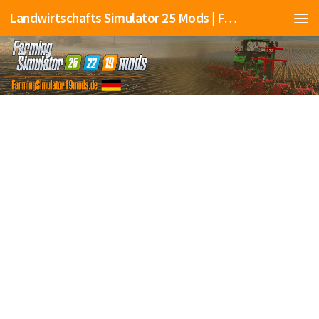
Landwirtschafts Simulator 25 Mods | Farming Simulator 25 Mods | FS25 Mods