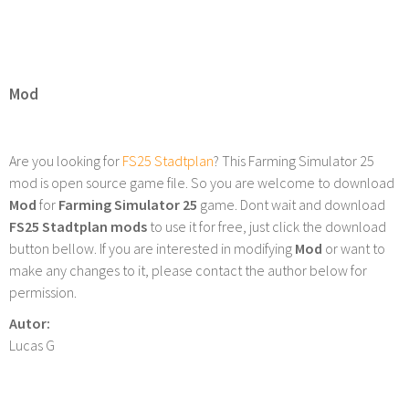
Mod
Are you looking for
FS25 Stadtplan
? This Farming Simulator 25
mod is open source game file. So you are welcome to download
Mod
for
Farming Simulator 25
game. Dont wait and download
FS25 Stadtplan mods
to use it for free, just click the download
button bellow. If you are interested in modifying
Mod
or want to
make any changes to it, please contact the author below for
permission.
Autor:
Lucas G