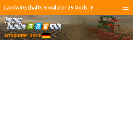
Landwirtschafts Simulator 25 Mods | Farming Simulator 25 Mods | FS25 Mods