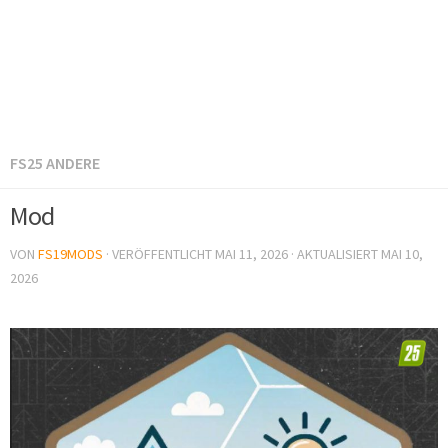
FS25 ANDERE
Mod
VON
FS19MODS
· VERÖFFENTLICHT
MAI 11, 2026
· AKTUALISIERT
MAI 10,
2026