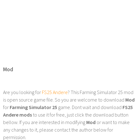
Mod
Are you looking for
FS25 Andere
? This Farming Simulator 25 mod
is open source game file. So you are welcome to download
Mod
for
Farming Simulator 25
game. Dont wait and download
FS25
Andere mods
to use it for free, just click the download button
bellow. If you are interested in modifying
Mod
or want to make
any changes to it, please contact the author below for
permission.