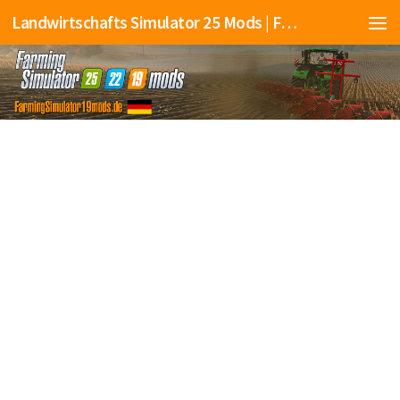
Landwirtschafts Simulator 25 Mods | Farming Simulator 25 Mods | FS25 Mods