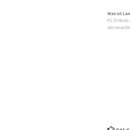
Was ist La
FS 25 Mods s
die neueste