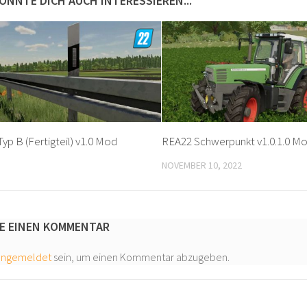
ÖNNTE DICH AUCH INTERESSIEREN...
Typ B (Fertigteil) v1.0 Mod
REA22 Schwerpunkt v1.0.1.0 M
NOVEMBER 10, 2022
E EINEN KOMMENTAR
angemeldet
sein, um einen Kommentar abzugeben.