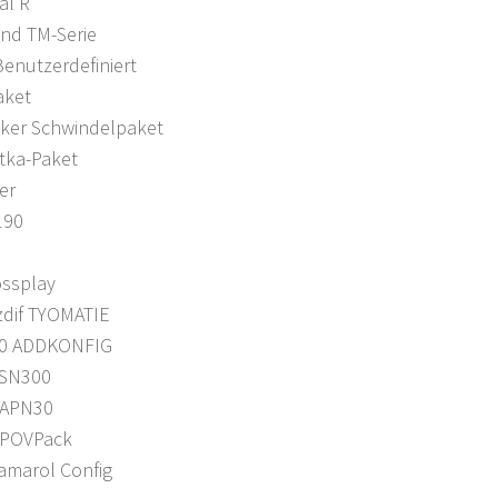
al R
nd TM-Serie
enutzerdefiniert
aket
ker Schwindelpaket
tka-Paket
er
190
ossplay
zdif TYOMATIE
60 ADDKONFIG
 SN300
 APN30
 POVPack
amarol Config