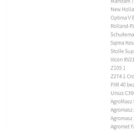
Mandam T
New Holla
Optima V B
Rolland-P
Schuitema
Sipma Kos
Stolle Sup
Vicon RV2
Z105 1
Z274 1 Cr
PIM 40 be
Ursus C3
AgroMasz
Agromasz
Agromasz
Agromet F